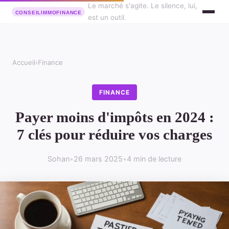
Le marché s'agite. Le silence, lui,
est un outil.
Accueil
›
Finance
FINANCE
Payer moins d'impôts en 2024 :
7 clés pour réduire vos charges
Sohan
•
26 mars 2025
•
4 min de lecture