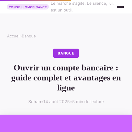
Le marché s'agite. Le silence, lui,
est un outil.
Accueil
›
Banque
BANQUE
Ouvrir un compte bancaire :
guide complet et avantages en
ligne
Sohan
•
14 août 2025
•
5 min de lecture