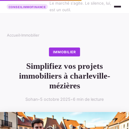
Le marché s'agite. Le silence, lui,
est un outil.
Accueil
›
Immobilier
IMMOBILIER
Simplifiez vos projets
immobiliers à charleville-
mézières
Sohan
•
5 octobre 2025
•
6 min de lecture