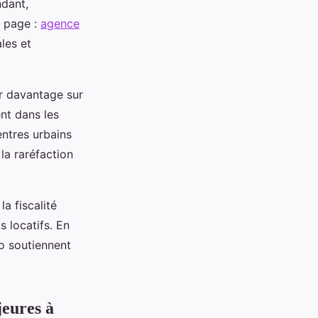
ndant,
e page :
agence
les et
ir davantage sur
nt dans les
entres urbains
 la raréfaction
a fiscalité
s locatifs. En
ro soutiennent
jeures à