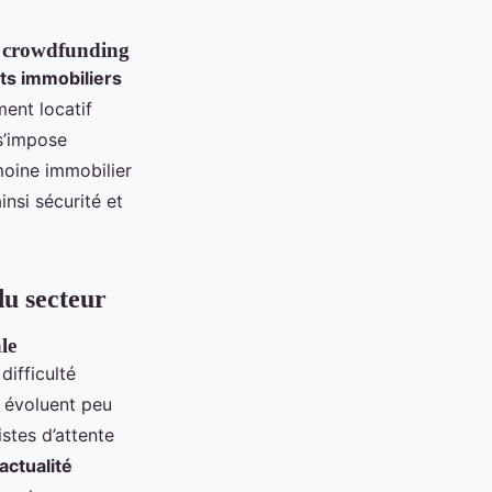
f, crowdfunding
ts immobiliers
ment locatif
 s’impose
moine immobilier
nsi sécurité et
du secteur
le
difficulté
évoluent peu
stes d’attente
actualité