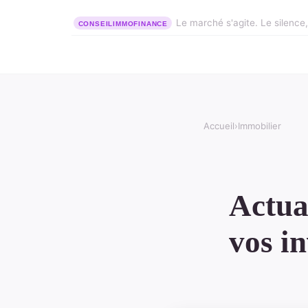
Le marché s'agite. Le silence, l
Accueil
›
Immobilier
Actua
vos i