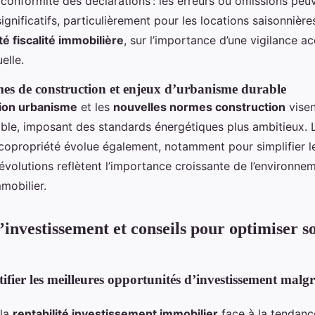
 conformité des déclarations : les erreurs ou omissions pe
gnificatifs, particulièrement pour les locations saisonnières
ité fiscalité immobilière
, sur l’importance d’une vigilance ac
elle.
es de construction et enjeux d’urbanisme durable
ion urbanisme
et les
nouvelles normes construction
visen
able, imposant des standards énergétiques plus ambitieux. 
copropriété évolue également, notamment pour simplifier l
 évolutions reflètent l’importance croissante de l’environne
mobilier.
’investissement et conseils pour optimiser s
ier les meilleures opportunités d’investissement malgré
 la
rentabilité investissement immobilier
face à la tendanc