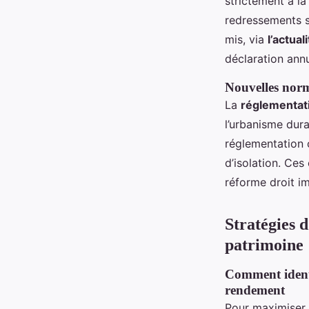
strictement à la
redressements si
mis, via
l’actual
déclaration annu
Nouvelles norm
La
réglementat
l’urbanisme dur
réglementation 
d’isolation. Ces
réforme droit im
Stratégies d
patrimoine
Comment identif
rendement
Pour maximiser