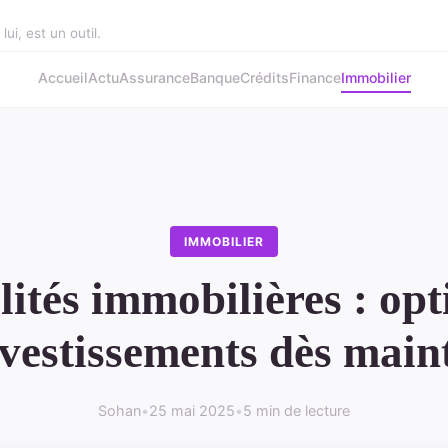
ui, est un outil.
Accueil
Actu
Assurance
Banque
Crédits
Finance
Immobilier
IMMOBILIER
lités immobilières : opt
nvestissements dès main
Sohan
•
25 mai 2025
•
5 min de lecture