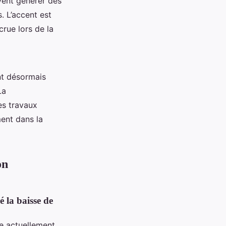
uvent générer des
. L’accent est
crue lors de la
t désormais
La
es travaux
ment dans la
on
 la baisse de
e actuellement