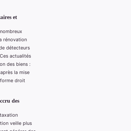
aires et
e nombreux
la rénovation
 de détecteurs
Ces actualités
on des biens :
 après la mise
éforme droit
accru des
taxation
ion veille plus