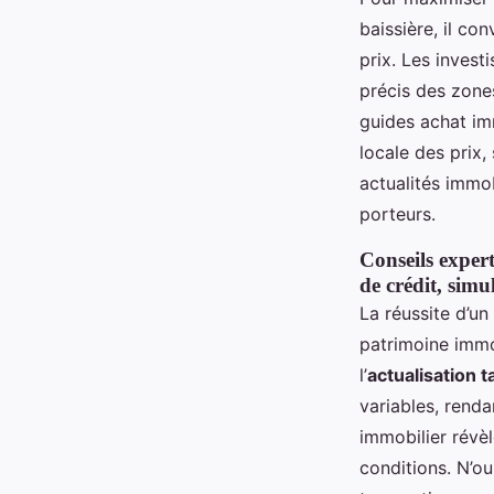
baissière, il co
prix. Les inves
précis des zone
guides achat imm
locale des prix,
actualités immob
porteurs.
Conseils exper
de crédit, simu
La réussite d’un
patrimoine immob
l’
actualisation 
variables, renda
immobilier révè
conditions. N’ou