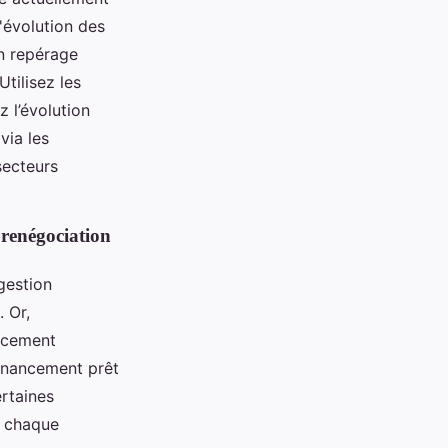
'évolution des
n repérage
tilisez les
 l’évolution
via les
secteurs
 renégociation
gestion
. Or,
ancement
financement prêt
rtaines
t chaque