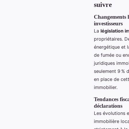
suivre
Changements lég
investisseurs
La
législation 
propriétaires. 
énergétique et l
de fumée ou enc
juridiques immob
seulement 9 % de
en place de cett
immobilier.
Tendances fisca
déclarations
Les évolutions 
immobilière loca