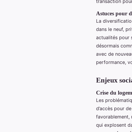
transaction pour
Astuces pour di
La diversificati
dans le neuf, pr
actualités pour 
désormais comme
avec de nouveaux
performance, vo
Enjeux soci
Crise du logeme
Les problématiqu
d’accès pour d
favorablement, 
qui explosent da