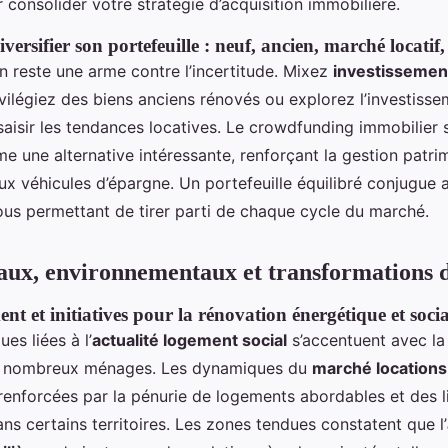
 consolider votre stratégie d’acquisition immobilière.
versifier son portefeuille : neuf, ancien, marché locati
on reste une arme contre l’incertitude. Mixez
investissemen
ivilégiez des biens anciens rénovés ou explorez l’investisse
saisir les tendances locatives. Le crowdfunding immobilier
 une alternative intéressante, renforçant la gestion patri
 véhicules d’épargne. Un portefeuille équilibré conjugue ai
us permettant de tirer parti de chaque cycle du marché.
aux, environnementaux et transformations 
nt et initiatives pour la rénovation énergétique et socia
es liées à l’
actualité logement social
s’accentuent avec la 
e nombreux ménages. Les dynamiques du
marché locations
renforcées par la pénurie de logements abordables et des li
ns certains territoires. Les zones tendues constatent que l’