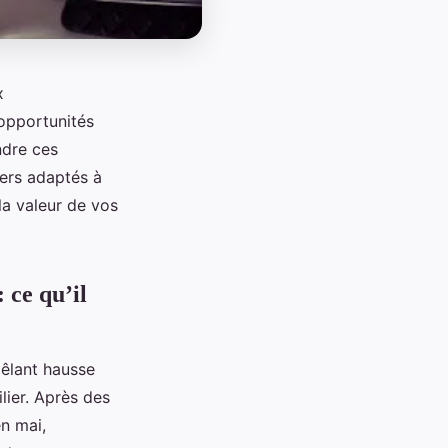
x
 opportunités
ndre ces
iers adaptés à
la valeur de vos
 ce qu’il
mêlant hausse
lier. Après des
n mai,