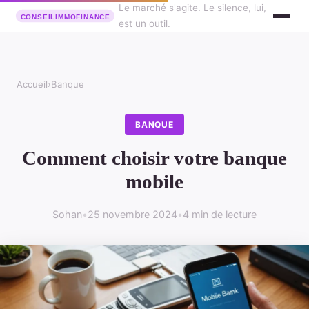
Le marché s'agite. Le silence, lui,
est un outil.
Accueil
›
Banque
BANQUE
Comment choisir votre banque
mobile
Sohan
•
25 novembre 2024
•
4 min de lecture